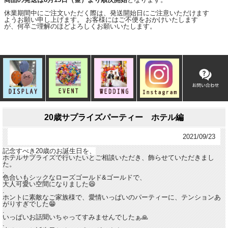
休業期間中にご注文いただく際は、発送開始日にご注意いただけます
ようお願い申し上げます。 お客様にはご不便をおかけいたします
が、何卒ご理解のほどよろしくお願いいたします。
20歳サプライズパーティー ホテル編
2021/09/23
記念すべき20歳のお誕生日を、
ホテルサプライズで行いたいとご相談いただき、飾らせていただきまし
た。
.
色合いもシックなローズゴールド&ゴールドで、
大人可愛い空間になりました😆
.
ホントに素敵なご家族様で、愛情いっぱいのパーティーに、テンションあ
がりすぎでした😁
.
いっぱいお話聞いちゃってすみませんでしたぁ🙏
.