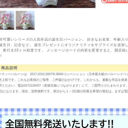
対可愛いシリーズの人気作品の誕生日バージョン。 好きなお名前、年齢入り
誕生日、記念など。 誕生プレゼントにオリジナリティをサプライズを追加し
 奥行き25ｃｍ程度です。 メッセージカードの内容を変更すると、開店祝
！
商品説明
ーティーバルーンは、2017,2010,2007年JBANコンベンション（日本最大級のバルー
史上初です。これもお客様のご指導、ご声援のおかげです。これからも、素敵な作品を発表
問ください。電話0272126437（直接店舗につながります）にて、ご質問うけたまわりま
日)になります。現在、送料無料です。発注から１～3日後の到着を希望の場合は、まずは電