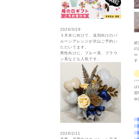
2026/3/29
３月末に向けて、送別向けのバ
ルーンアレンジが沢山ご予約い
絶
ただいてます。
の
男性向けに、ブルー系、ブラウ
ｍ
ン系なども人気です。
す
ハ
は
質
休
2026/2/11