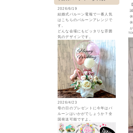
【
2026/6/19
誠
結婚式バルーン電報で一番人気
休
はこちらのバルーンアレンジで
休
す。
が
どんな会場にもピッタリな雰囲
TO
気のデザインです。
2026/4/23
母の日のプレゼントに今年はバ
ルーンはいかがでしょうか？全
国発送可能ですよ。