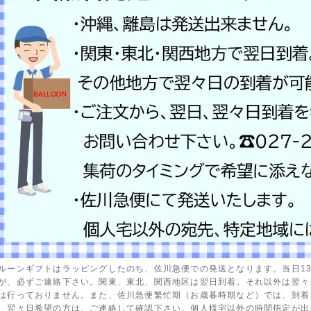
ルーンギフトはラッピングしたのち、佐川急便での発送となります。当日1
が、必ずご連絡下さい。関東、東北、関西地区は翌日到着。それ以外は翌々
は行っておりません。また、佐川急便繁忙期（お歳暮時期など）では、到着
、翌々日希望の方は、ご連絡して確認下さい。個人様宅以外の時間指定が出