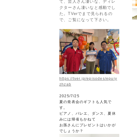
て、芸人さん凄いな、ディレ
クターさん凄いなと感動でし
た。TVerでまで見られるの
で、ご覧になって下さい。
https://tver.jp/episodes/epuiy
zhzab
2025/7/25
夏の発表会のギフトも
人気で
す。
ピアノ、バレエ、ダンス、夏休
みには帰省もかねて
お孫さんにプレゼントはいかが
でしょうか？