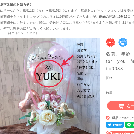
夏季休業のお知らせ】
に勝手ながら、8月11日（火）〜 8月15日（金）まで、店舗およびネットショップは夏季
業期間中もネットショップでのご注文は24時間承っておりますが、
商品の発送は8月15日
業期間中にご注文いただく際は、発送開始日にご注意いただけますようお願い申し上げます
、何卒ご理解のほどよろしくお願いいたします。
P
誕生日バルーンギフト
名前、年齢
for yo
bd0088
価格:
数量:
返品について