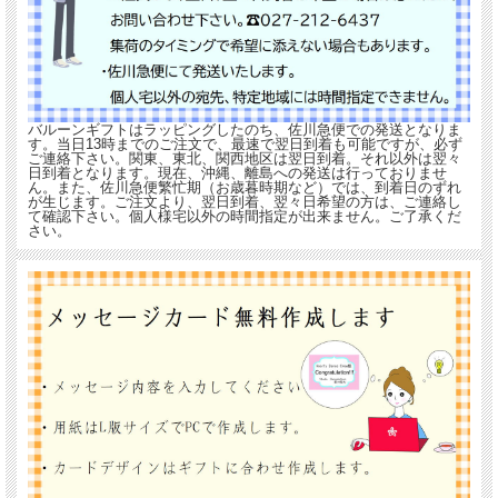
バルーンギフトはラッピングしたのち、佐川急便での発送となりま
す。当日13時までのご注文で、最速で翌日到着も可能ですが、必ず
ご連絡下さい。関東、東北、関西地区は翌日到着。それ以外は翌々
日到着となります。現在、沖縄、離島への発送は行っておりませ
ん。また、佐川急便繁忙期（お歳暮時期など）では、到着日のずれ
が生じます。ご注文より、翌日到着、翌々日希望の方は、ご連絡し
て確認下さい。個人様宅以外の時間指定が出来ません。ご了承くだ
さい。