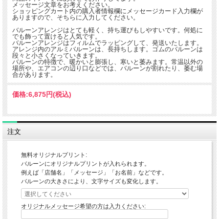
メッセージ文章をお考えください。
ショッピングカート内の購入者情報欄にメッセージカード入力欄が
ありますので、そちらに入力してください。
バルーンアレンジはとても軽く、持ち運びもしやすいです。何処に
でも飾って置けると人気です。
バルーンアレンジはフィルムでラッピングして、発送いたします。
アレンジ内のアルミバルーンは、長持ちします。ゴムのバルーンは
段々と小さくなっていきます。
バルーンの特徴で、暖かいと膨張し、寒いと萎みます。常温以外の
場所や、エアコンの辺り口などでは、バルーンが割れたり、萎む場
合があります。
価格:
6,875円
(税込)
注文
無料オリジナルプリント:
バルーンにオリジナルプリントが入れられます。
例えば「店舗名」「メッセージ」「お名前」などです。
バルーンの大きさにより、文字サイズも変化します。
オリジナルメッセージ希望の方は入力ください: