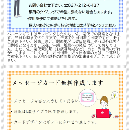
バルーンギフトはラッピングしたのち、佐川急便での発送となりま
す。当日13時までのご注文で、最速で翌日到着も可能ですが、必ず
ご連絡下さい。関東、東北、関西地区は翌日到着。それ以外は翌々
日到着となります。現在、沖縄、離島への発送は行っておりませ
ん。また、佐川急便繁忙期（お歳暮時期など）では、到着日のずれ
が生じます。ご注文より、翌日到着、翌々日希望の方は、ご連絡し
て確認下さい。個人様宅以外の時間指定が出来ません。ご了承くだ
さい。