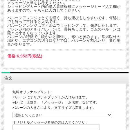
メッセージ文章をお考えください。
ショッピングカート内の購入者情報欄にメッセージカード入力欄が
ありますので、そちらに入力してください。
バルーンアレンジはとても軽く、持ち運びもしやすいです。何処に
でも飾って置けると人気です。
バルーンアレンジはフィルムでラッピングして、発送いたします。
アレンジ内のアルミバルーンは、長持ちします。ゴムのバルーンは
段々と小さくなっていきます。
バルーンの特徴で、暖かいと膨張し、寒いと萎みます。常温以外の
場所や、エアコンの辺り口などでは、バルーンが割れたり、萎む場
合があります。
価格:
6,952円
(税込)
注文
無料オリジナルプリント:
バルーンにオリジナルプリントが入れられます。
例えば「店舗名」「メッセージ」「お名前」などです。
バルーンの大きさにより、文字サイズも変化します。
オリジナルメッセージ希望の方は入力ください: