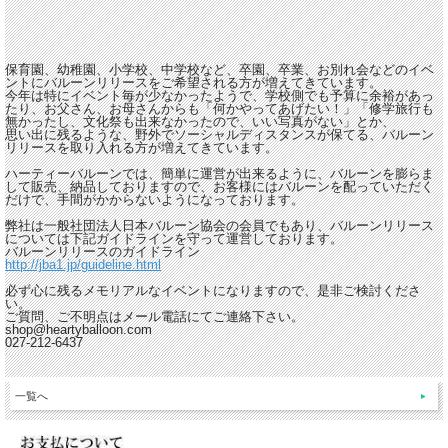
保育園、幼稚園、小学校、中学校など、卒園、卒業、お別れ会などのイベ
ントにバルーンリリースをご希望される方が増えてきています。
今年は特にイベント毎が少なかったようで、学校側でも予算に余裕があっ
たり、お父さん、お母さんからも「何かやってあげたい！」「修学旅行も
無かったし、文化祭も出来なかったので、いい写真がない」とか、
思い出に残るような、野外でソーシャルディスタンスが保てる、バルーン
リリースを取り入れる方が増えてきています。
ハーティーバルーンでは、簡単に運営が出来るように、バルーンを膨らま
して販売、納品しておりますので、お客様にはバルーンを配っていただく
だけで、手間がかからないようになっております。
弊社は一般社団法人日本バルーン協会の会員でもあり、バルーンリリース
については下記ガイドラインを守って運営しております。
バルーンリリースのガイドライン
http://jba1.jp/guideline.html
必ず心に残るメモリアルなイベントになりますので、是非ご検討くださ
い。
ご質問、ご不明点はメール電話にてご連絡下さい。
shop@heartyballoon.com
027-212-6437
一覧へ