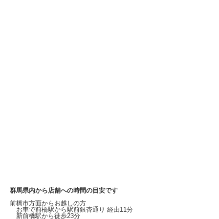
群馬県内から店舗への時間の目安です
前橋市方面からお越しの方
お車で前橋駅から
駅前銀杏通り
経由11分
新前橋駅から徒歩23分