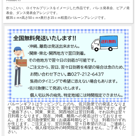
かっこいい、ロイヤルプリンスをイメージした作品です。バレエ発表会、ピアノ発
表会、ダンス発表会アレンジです。
横35ｃｍ×高さ50ｃｍ×奥行き15ｃｍ程度のバルーンアレンジです。
バルーンギフトはラッピングしたのち、佐川急便での発送となりま
す。当日13時までのご注文で、最速で翌日到着も可能ですが、必ず
ご連絡下さい。関東、東北、関西地区は翌日到着。それ以外は翌々
日到着となります。現在、沖縄、離島への発送は行っておりませ
ん。また、佐川急便繁忙期（お歳暮時期など）では、到着日のずれ
が生じます。ご注文より、翌日到着、翌々日希望の方は、ご連絡し
て確認下さい。個人様宅以外の時間指定が出来ません。ご了承くだ
さい。