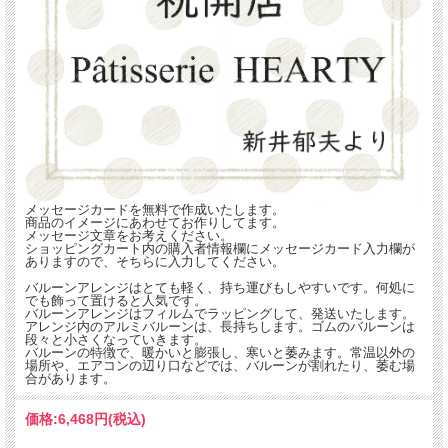
メッセージカードを無料で作成いたします。
商品のイメージにあわせてお作りしてます。
メッセージ文章をお考えください。
ショッピングカート内の購入者情報欄にメッセージカード入力欄が
ありますので、そちらに入力してください。
バルーンアレンジはとても軽く、持ち運びもしやすいです。何処に
でも飾って置けると人気です。
バルーンアレンジはフィルムでラッピングして、発送いたします。
アレンジ内のアルミバルーンは、長持ちします。ゴムのバルーンは
段々と小さくなっていきます。
バルーンの特徴で、暖かいと膨張し、寒いと萎みます。常温以外の
場所や、エアコンの辺り口などでは、バルーンが割れたり、萎む場
合があります。
価格:
6,468円
(税込)