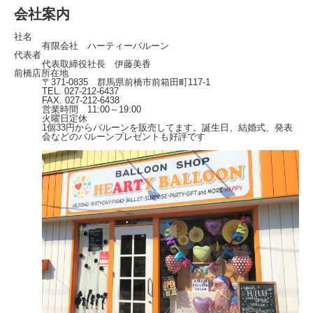
会社案内
社名
有限会社 ハーティーバルーン
代表者
代表取締役社長 伊藤美香
前橋店所在地
〒371-0835 群馬県前橋市前箱田町117-1
TEL. 027-212-6437
FAX. 027-212-6438
営業時間 11:00～19:00
火曜日定休
1個33円からバルーンを販売してます。誕生日、結婚式、発表
会などのバルーンプレゼントも好評です