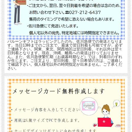
バルーンギフトはラッピングしたのち、佐川急便での発送となりま
す。当日13時までのご注文で、最速で翌日到着も可能ですが、必ず
ご連絡下さい。関東、東北、関西地区は翌日到着。それ以外は翌々
日到着となります。現在、沖縄、離島への発送は行っておりませ
ん。また、佐川急便繁忙期（お歳暮時期など）では、到着日のずれ
が生じます。ご注文より、翌日到着、翌々日希望の方は、ご連絡し
て確認下さい。個人様宅以外の時間指定が出来ません。ご了承くだ
さい。