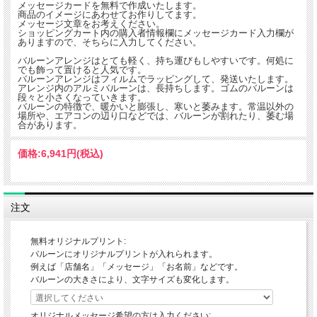
メッセージカードを無料で作成いたします。
商品のイメージにあわせてお作りしてます。
メッセージ文章をお考えください。
ショッピングカート内の購入者情報欄にメッセージカード入力欄が
ありますので、そちらに入力してください。
バルーンアレンジはとても軽く、持ち運びもしやすいです。何処に
でも飾って置けると人気です。
バルーンアレンジはフィルムでラッピングして、発送いたします。
アレンジ内のアルミバルーンは、長持ちします。ゴムのバルーンは
段々と小さくなっていきます。
バルーンの特徴で、暖かいと膨張し、寒いと萎みます。常温以外の
場所や、エアコンの辺り口などでは、バルーンが割れたり、萎む場
合があります。
価格:
6,941円
(税込)
注文
無料オリジナルプリント:
バルーンにオリジナルプリントが入れられます。
例えば「店舗名」「メッセージ」「お名前」などです。
バルーンの大きさにより、文字サイズも変化します。
オリジナルメッセージ希望の方は入力ください: