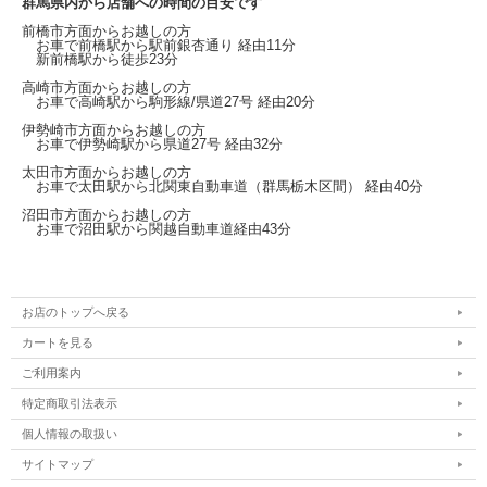
群馬県内から店舗への時間の目安です
前橋市方面からお越しの方
お車で前橋駅から
駅前銀杏通り
経由11分
新前橋駅から徒歩23分
高崎市方面からお越しの方
お車で高崎駅から
駒形線/県道27号
経由20分
伊勢崎市方面からお越しの方
お車で伊勢崎駅から
県道27号
経由32分
太田市方面からお越しの方
お車で太田駅から北関東自動車道（群馬栃木区間）
経由40分
沼田市方面からお越しの方
お車で沼田駅から関越自動車道経由43分
お店のトップへ戻る
カートを見る
ご利用案内
特定商取引法表示
個人情報の取扱い
サイトマップ