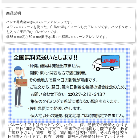
商品説明
バレエ発表会向きのバルーンアレンジです。
スワンのバルーンを使った、白鳥の湖をイメージしたアレンジです。ハンドタオル
も入って実用的なプレゼントです。
横35ｃｍ×高さ50ｃｍ×奥行き15ｃｍ程度のバルーンアレンジです。
バルーンギフトはラッピングしたのち、佐川急便での発送となりま
す。当日13時までのご注文で、最速で翌日到着も可能ですが、必ず
ご連絡下さい。関東、東北、関西地区は翌日到着。それ以外は翌々
日到着となります。現在、沖縄、離島への発送は行っておりませ