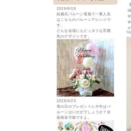
【
2026/6/19
誠
結婚式バルーン電報で一番人気
休
はこちらのバルーンアレンジで
休
す。
が
どんな会場にもピッタリな雰囲
TO
気のデザインです。
2026/4/23
母の日のプレゼントに今年はバ
ルーンはいかがでしょうか？全
国発送可能ですよ。