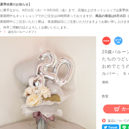
夏季休業のお知らせ】
に勝手ながら、8月11日（火）〜 8月15日（金）まで、店舗およびネットショップは夏季
業期間中もネットショップでのご注文は24時間承っておりますが、
商品の発送は8月15日
業期間中にご注文いただく際は、発送開始日にご注意いただけますようお願い申し上げます
、何卒ご理解のほどよろしくお願いいたします。
P
誕生日バルーンギフト
20歳バル
たちのつどい
おめでとう
ルバー」 ｂｄ
価格:
数量:
返品について