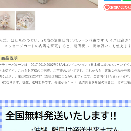
人式、はたちのつどい、20歳の誕生日向けバルーン花束です サイズは高さ4
。 メッセージカードの内容を変更すると、開店祝い、周年祝いにも使えます
商品説明
ーティーバルーンは、2017,2010,2007年JBANコンベンション（日本最大級のバルー
史上初です。これもお客様のご指導、ご声援のおかげです。これからも、素敵な作品を発表
問ください。電話0272126437（直接店舗につながります）にて、ご質問うけたまわりま
日)になります。現在、送料無料です。発注から１～3日後の到着を希望の場合は、まずは電