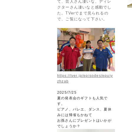
て、芸人さん凄いな、ディレ
クターさん凄いなと感動でし
た。TVerでまで見られるの
で、ご覧になって下さい。
https://tver.jp/episodes/epuiy
zhzab
2025/7/25
夏の発表会のギフトも
人気で
す。
ピアノ、バレエ、ダンス、夏休
みには帰省もかねて
お孫さんにプレゼントはいかが
でしょうか？