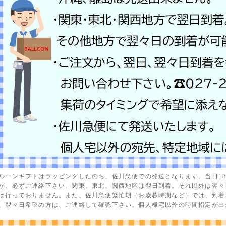
ルーンギフトはラッピングしたのち、佐川急便での発送となります。当日1
が、必ずご連絡下さい。関東、東北、関西地区は翌日到着。それ以外は翌々
は行っておりません。また、佐川急便繁忙期（お歳暮時期など）では、到着
、翌々日希望の方は、ご連絡して確認下さい。個人様宅以外の時間指定が出